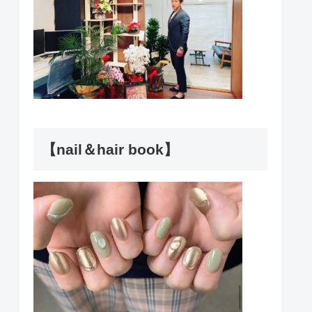
【nail＆hair book】